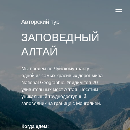
Авторский тур
ЗАПОВЕДНЫЙ
АЛТАЙ
Мы поедем по Чуйскому тракту –
одной из самых красивых дорог мира
National Geographic. Увидим топ-20
удивительных мест Алтая. Посетим
уникальный труднодоступный
заповедник на границе с Монголией.
Когда едем: