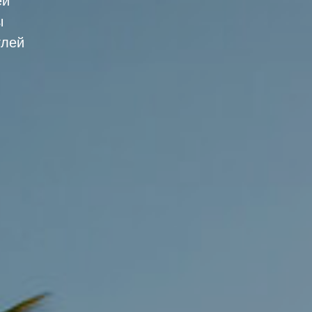
ей
ы
глей