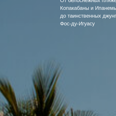
От белоснежных пляж
Копакабаны и Ипанем
до таинственных джун
Фос-ду-Игуасу