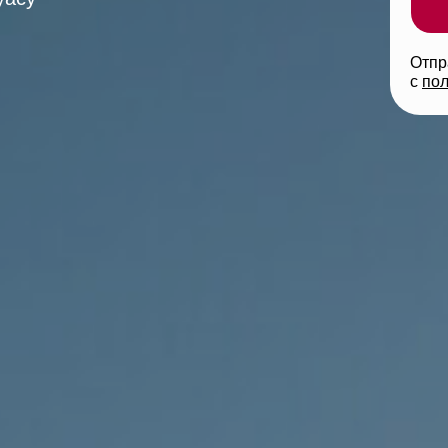
Отпр
с
пол