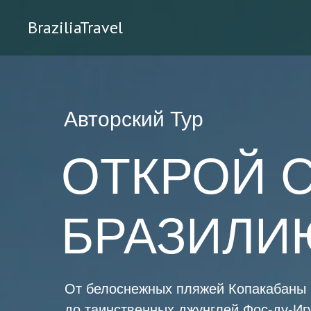
BraziliaTravel
Авторский Тур
ОТКРОЙ 
БРАЗИЛИ
От белоснежных пляжей Копакабаны
до таинственных джунглей Фос-ду-Иг