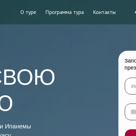
О туре
Программа тура
Контакты
Запо
пре
СВОЮ
Ю
 и Ипанемы
уасу